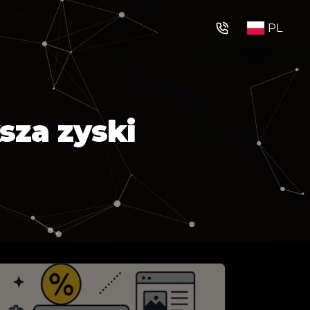
PL
ksza zyski