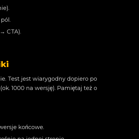
ie).
pól.
 → CTA).
ki
e. Test jest wiarygodny dopiero po
ok. 1000 na wersję). Pamiętaj też o
onwersje końcowe.