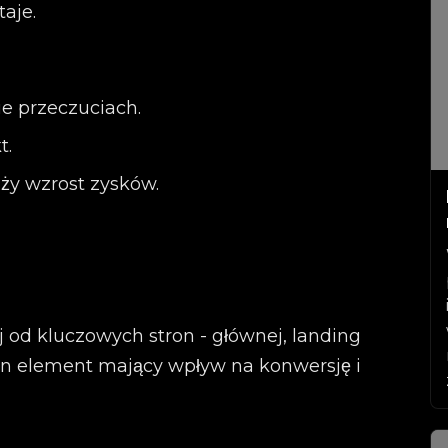
taje.
ie przeczuciach.
t.
ży wzrost zysków.
j od kluczowych stron - głównej, landing
en element mający wpływ na konwersję i